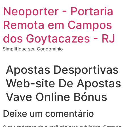
Ir
Neoporter - Portaria
para
o
Remota em Campos
conteúdo
dos Goytacazes - RJ
Simplifique seu Condomínio
Apostas Desportivas
Web-site De Apostas
Vave Online Bónus
Deixe um comentário