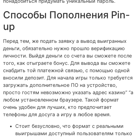
понадобиться придумать уникальный пароль.
Способы Пополнения Pin-
up
Перед тем, же подать заявку а вывод выигранных
деньги, обязательно нужно прошло верификацию
личности. Выйдя деньги со счета вы сможете после
того, как отыграете бонус. Для вывода вы сможете
снабдить той платежной связью, с помощью одной
вносили депозит. Для начала игры только требуется
загружать дополнительное ПО на устройство,
просто гостям невозможно указать адрес казино” “а
любом установленном браузере. Такой формат
очень удобен для лучших, кто предпочитает
телефоны для досуга а игру в любое время.
Стоит безусловно, что формат с реальными
выигрышами доступный пользователям только