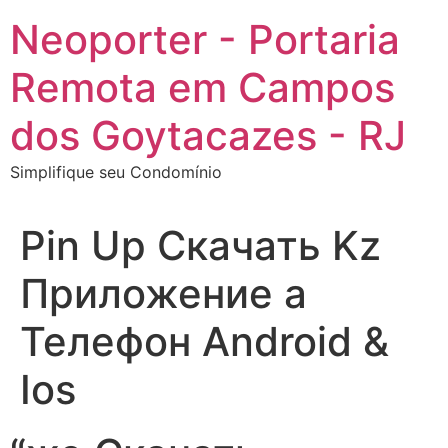
Ir
Neoporter - Portaria
para
o
Remota em Campos
conteúdo
dos Goytacazes - RJ
Simplifique seu Condomínio
Pin Up Скачать Kz
Приложение а
Телефон Android &
Ios