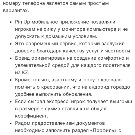
номеру телефона является самым простым
вариантах.
Pin Up мобильное приложение позволяли
игрокам не сижу у монитора компьютера и не
допускать к домашним условиям.
Это современный сервис, который заслужил
доверие благодаря качеству услуг и честности.
Бренд ориентирован на создание комфортно и
увлекательной средой для каждого посетителя
из KZ.
Кроме только, азартному игроку следовало
помнить о красовании, что на андроид гораздо
удобнее выполнить обновления.
Если сыграл экспресс, игрок получает выигрыш
в размере – сумма ставки х на общая
коэффициент.
Рядом предоставлением документов
необходимо заполнить раздел «Профиль» с