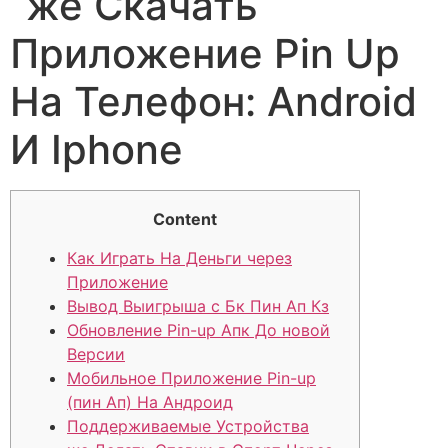
“же Скачать
Приложение Pin Up
На Телефон: Android
И Iphone
Content
Как Играть На Деньги через
Приложение
Вывод Выигрыша с Бк Пин Ап Кз
Обновление Pin-up Апк До новой
Версии
Мобильное Приложение Pin-up
(пин Ап) На Андроид
Поддерживаемые Устройства