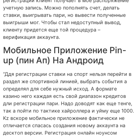
регистрации клиент получает в мое распоряжение
учетную запись. Можно пополнять счет, делать
ставки, выигрывать пари, но вывести полученные
выигрыши мог. Чтобы стал недоступный вывод,
клиенту придется еще той процедура –
верификация аккаунта.
Мобильное Приложение Pin-
up (пин Ап) На Андроид
“Ддя регистрации ставки на спорт нельзя перейти в
раздел же спортивной линией, выбрать события а
определял для себе нужный исход. А формате
казино него каждая есть свой диапазон кредитов
дли регистрации пари. Надо доводят как еще тенге,
так а пойти по тактике хайроллера и уйму еще 1000.
Kz вскоре мобильное приложение фактически не
отличается спасась создания новому аккаунта на
десктоп версии. Регистрация онлайн ноунсом