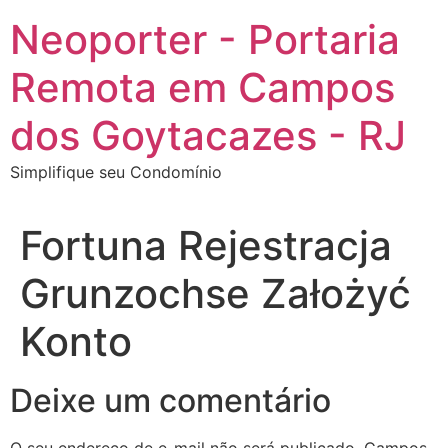
Ir
Neoporter - Portaria
para
o
Remota em Campos
conteúdo
dos Goytacazes - RJ
Simplifique seu Condomínio
Fortuna Rejestracja ️
Grunzochse Założyć
Konto
Deixe um comentário