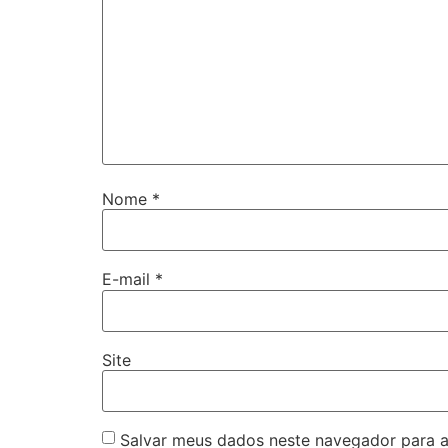
Nome
*
E-mail
*
Site
Salvar meus dados neste navegador para a