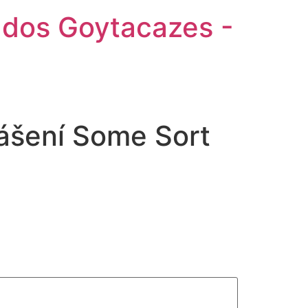
 dos Goytacazes -
lášení Some Sort