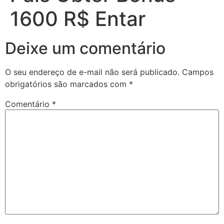
1600 R$ Entar
Deixe um comentário
O seu endereço de e-mail não será publicado.
Campos
obrigatórios são marcados com
*
Comentário
*