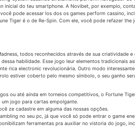
ian inicial do teu smartphone. A Novibet, por exemplo, cont
 você pode acessar los dos os games perform cassino, incl
ne Tiger é o de Re-Spin. Com ele, você pode refazer the 
 Madness, todos reconhecidos através de sua criatividade e
dessa habilidade. Esse jogo leur elementos tradicionais a
e rica electronic revolucionária. Outro modo interessante 
rolo estiver coberto pelo mesmo símbolo, o seu ganho ser
igos ou até ainda em torneios competitivos, o Fortune Tige
e um jogo para cartas empolgante.
você ze cadastre em alguma das nossas opções.
ambling no seu pc, já que você só pode entrar o game enel
onibilizam ferramentas pra auxiliar no vistoria do jogo, in