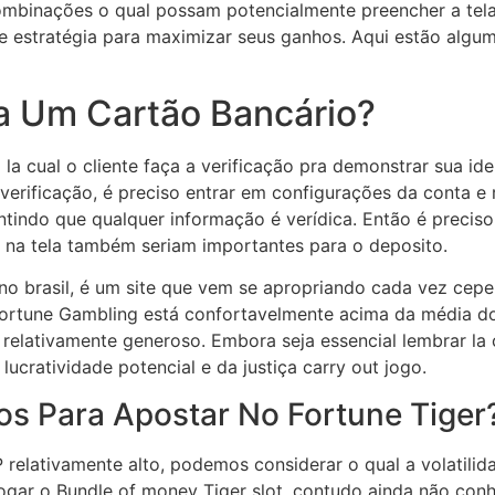
combinações o qual possam potencialmente preencher a tela
e estratégia para maximizar seus ganhos. Aqui estão algum
a Um Cartão Bancário?
la cual o cliente faça a verificação pra demonstrar sua i
a verificação, é preciso entrar em configurações da conta e
tindo que qualquer informação é verídica. Então é preciso 
m na tela também seriam importantes para o deposito.
 no brasil, é um site que vem se apropriando cada vez cep
Fortune Gambling está confortavelmente acima da média do s
elativamente generoso. Embora seja essencial lembrar la 
ucratividade potencial e da justiça carry out jogo.
os Para Apostar No Fortune Tiger
P relativamente alto, podemos considerar o qual a volatili
jogar o Bundle of money Tiger slot, contudo ainda não con