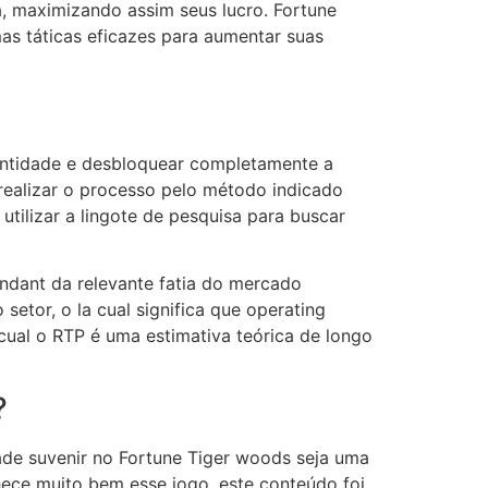
, maximizando assim seus lucro. Fortune
as táticas eficazes para aumentar suas
dentidade e desbloquear completamente a
 realizar o processo pelo método indicado
utilizar a lingote de pesquisa para buscar
endant da relevante fatia do mercado
etor, o la cual significa que operating
cual o RTP é uma estimativa teórica de longo
?
dade suvenir no Fortune Tiger woods seja uma
hece muito bem esse jogo, este conteúdo foi