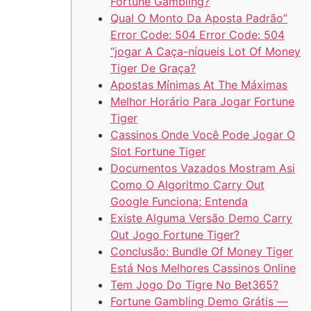
Fortune Gambling?
Qual O Monto Da Aposta Padrão”
Error Code: 504 Error Code: 504
“jogar A Caça-níqueis Lot Of Money
Tiger De Graça?
Apostas Mínimas At The Máximas
Melhor Horário Para Jogar Fortune
Tiger
Cassinos Onde Você Pode Jogar O
Slot Fortune Tiger
Documentos Vazados Mostram Asi
Como O Algoritmo Carry Out
Google Funciona; Entenda
Existe Alguma Versão Demo Carry
Out Jogo Fortune Tiger?
Conclusão: Bundle Of Money Tiger
Está Nos Melhores Cassinos Online
Tem Jogo Do Tigre No Bet365?
Fortune Gambling Demo Grátis —