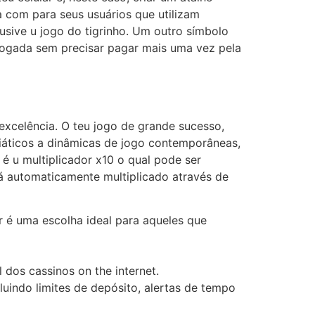
a com para seus usuários que utilizam
usive u jogo do tigrinho. Um outro símbolo
jogada sem precisar pagar mais uma vez pela
 excelência. O teu jogo de grande sucesso,
siáticos a dinâmicas de jogo contemporâneas,
é u multiplicador x10 o qual pode ser
á automaticamente multiplicado através de
r é uma escolha ideal para aqueles que
 dos cassinos on the internet.
cluindo limites de depósito, alertas de tempo