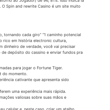
torno ao Jogador) de 96, 81%. Isso indica la
 O Spin and rewrite Casino é um site muito
, tornando cada giro” “1 caminho potencial
rico em história electronic cultura,
m dinheiro de verdade, você vai precisar
o de depósito do cassino e enviar fundos pra
adas para jogar o Fortune Tiger.
ot do momento.
riência cativante que apresenta sido
ferem uma experiência mais rápida.
ormações valiosas sobre suas mãos e
celular e, neste caso, criar um atalho