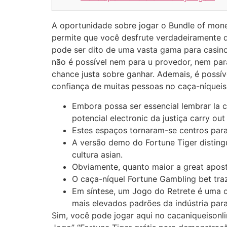
A oportunidade sobre jogar o Bundle of mone
permite que você desfrute verdadeiramente 
pode ser dito de uma vasta gama para casinos 
não é possível nem para u provedor, nem par
chance justa sobre ganhar. Ademais, é possíve
confiança de muitas pessoas no caça-níqueis
Embora possa ser essencial lembrar la 
potencial electronic da justiça carry out
Estes espaços tornaram-se centros para
A versão demo do Fortune Tiger disting
cultura asian.
Obviamente, quanto maior a great apos
O caça-níquel Fortune Gambling bet traz
Em síntese, um Jogo do Retrete é uma op
mais elevados padrões da indústria para
Sim, você pode jogar aqui no cacaniqueisonl