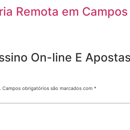
aria Remota em Campos
ssino On-line E Apostas
.
Campos obrigatórios são marcados com
*