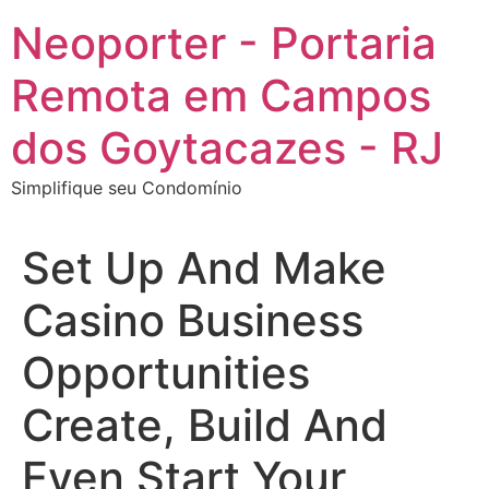
Ir
Neoporter - Portaria
para
o
Remota em Campos
conteúdo
dos Goytacazes - RJ
Simplifique seu Condomínio
Set Up And Make
Casino Business
Opportunities
Create, Build And
Even Start Your