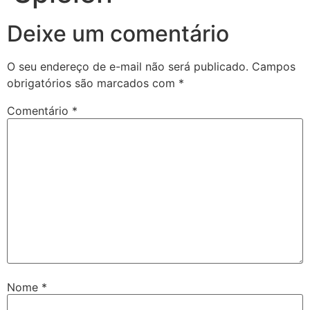
Deixe um comentário
O seu endereço de e-mail não será publicado.
Campos
obrigatórios são marcados com
*
Comentário
*
Nome
*