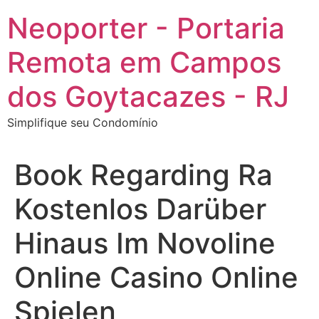
Ir
Neoporter - Portaria
para
o
Remota em Campos
conteúdo
dos Goytacazes - RJ
Simplifique seu Condomínio
Book Regarding Ra
Kostenlos Darüber
Hinaus Im Novoline
Online Casino Online
Spielen