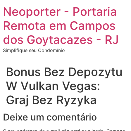
Ir
Neoporter - Portaria
para
o
Remota em Campos
conteúdo
dos Goytacazes - RJ
Simplifique seu Condomínio
Bonus Bez Depozytu
W Vulkan Vegas:
Graj Bez Ryzyka
Deixe um comentário