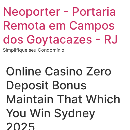
Ir
Neoporter - Portaria
para
o
Remota em Campos
conteúdo
dos Goytacazes - RJ
Simplifique seu Condomínio
Online Casino Zero
Deposit Bonus
Maintain That Which
You Win Sydney
2025