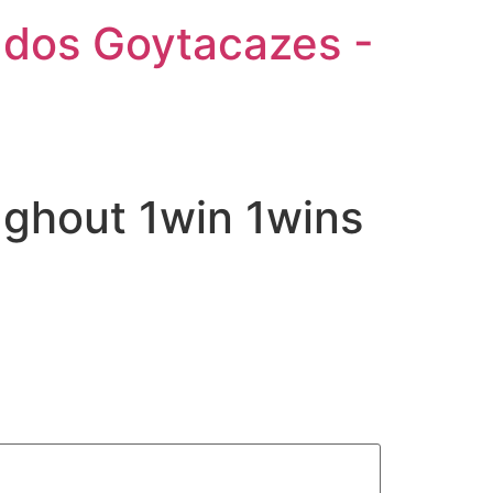
 dos Goytacazes -
ghout 1win 1wins