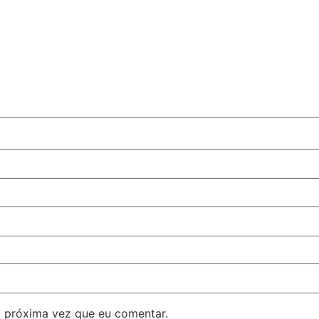
 próxima vez que eu comentar.