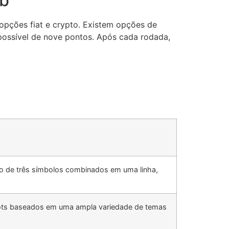
eb
 opções fiat e crypto. Existem opções de
possível de nove pontos. Após cada rodada,
mo de três símbolos combinados em uma linha,
slots baseados em uma ampla variedade de temas