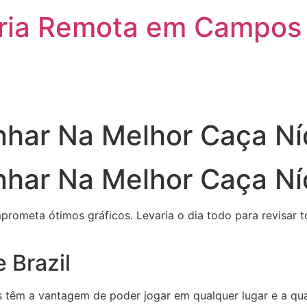
aria Remota em Campos
nhar Na Melhor Caça Ní
nhar Na Melhor Caça Ní
prometa ótimos gráficos. Levaria o dia todo para revisar 
 Brazil
s têm a vantagem de poder jogar em qualquer lugar e a qua