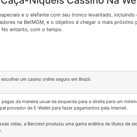
Caça-Níqueis Cassino Na W
speciais e o elefante com seu tronco levantado, incluindo
adores na BetMGM, e o objetivo é chegar o mais próximo 
. No entanto, com o tempo.
escolher um casino online seguro em Brazil.
 pagas da maneira usual da esquerda para a direita para um míni
ipal provedor de E-Wallet para fazer pagamentos pela Internet.
ssas vidas, a Barcrest produziu uma gama eclética de títulos de 
.