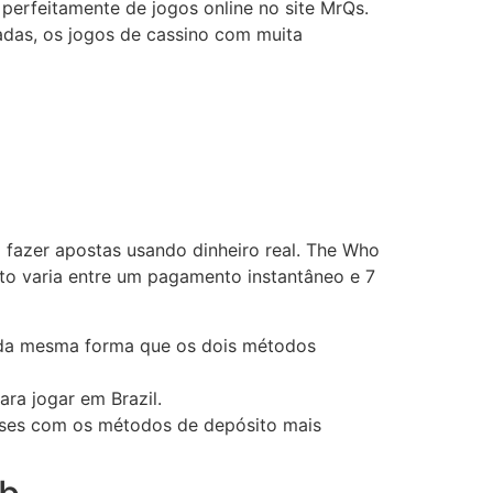
perfeitamente de jogos online no site MrQs.
das, os jogos de cassino com muita
á fazer apostas usando dinheiro real. The Who
o varia entre um pagamento instantâneo e 7
 da mesma forma que os dois métodos
ara jogar em Brazil.
nses com os métodos de depósito mais