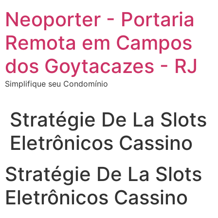
Ir
Neoporter - Portaria
para
o
Remota em Campos
conteúdo
dos Goytacazes - RJ
Simplifique seu Condomínio
Stratégie De La Slots
Eletrônicos Cassino
Stratégie De La Slots
Eletrônicos Cassino