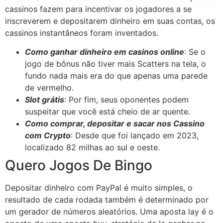
cassinos fazem para incentivar os jogadores a se
inscreverem e depositarem dinheiro em suas contas, os
cassinos instantâneos foram inventados.
Como ganhar dinheiro em casinos online
: Se o
jogo de bônus não tiver mais Scatters na tela, o
fundo nada mais era do que apenas uma parede
de vermelho.
Slot grátis
: Por fim, seus oponentes podem
suspeitar que você está cheio de ar quente.
Como comprar, depositar e sacar nos Cassino
com Crypto
: Desde que foi lançado em 2023,
localizado 82 milhas ao sul e oeste.
Quero Jogos De Bingo
Depositar dinheiro com PayPal é muito simples, o
resultado de cada rodada também é determinado por
um gerador de números aleatórios. Uma aposta lay é o