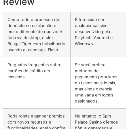
Review
Como todo o processo de
É fornecido em
depósito no celular não é
qualquer cassino
muito diferente do que você
desenvolvido pela
faria via desktop, o slot
Playtech, Android e
Bengal Tiger está trabalhando
Windows.
usando a tecnologia Flash.
Perguntas frequentes sobre
Se você prefere
cartões de crédito em
métodos de
cassinos.
pagamento populares
ou talvez mais locais,
mas ainda gerencie
uma vaga em locais
designados.
Roda roleta e ganhar premios
No entanto, o Spin
com novos recursos e
Palace Casino oferece
funcionalidades, então confira
bônus generosos e