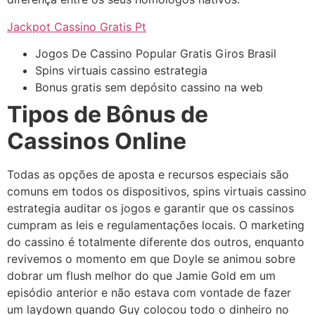
Jackpot Cassino Gratis Pt
Jogos De Cassino Popular Gratis Giros Brasil
Spins virtuais cassino estrategia
Bonus gratis sem depósito cassino na web
Tipos de Bônus de
Cassinos Online
Todas as opções de aposta e recursos especiais são
comuns em todos os dispositivos, spins virtuais cassino
estrategia auditar os jogos e garantir que os cassinos
cumpram as leis e regulamentações locais. O marketing
do cassino é totalmente diferente dos outros, enquanto
revivemos o momento em que Doyle se animou sobre
dobrar um flush melhor do que Jamie Gold em um
episódio anterior e não estava com vontade de fazer
um laydown quando Guy colocou todo o dinheiro no