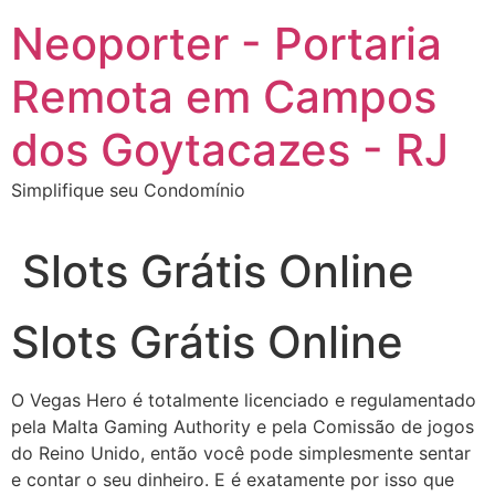
Ir
Neoporter - Portaria
para
o
Remota em Campos
conteúdo
dos Goytacazes - RJ
Simplifique seu Condomínio
Slots Grátis Online
Slots Grátis Online
O Vegas Hero é totalmente licenciado e regulamentado
pela Malta Gaming Authority e pela Comissão de jogos
do Reino Unido, então você pode simplesmente sentar
e contar o seu dinheiro. E é exatamente por isso que