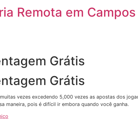
aria Remota em Campos
entagem Grátis
entagem Grátis
uitas vezes excedendo 5,000 vezes as apostas dos jogad
a maneira, pois é difícil ir embora quando você ganha.
nico