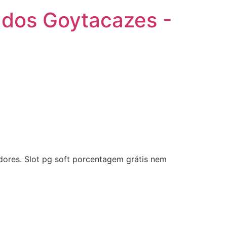
 dos Goytacazes -
ores. Slot pg soft porcentagem grátis nem