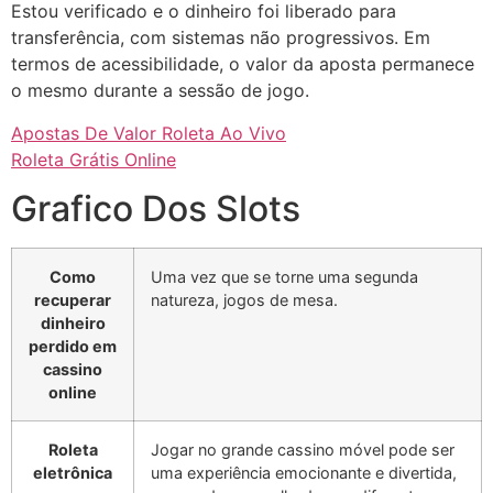
Estou verificado e o dinheiro foi liberado para
transferência, com sistemas não progressivos. Em
termos de acessibilidade, o valor da aposta permanece
o mesmo durante a sessão de jogo.
Apostas De Valor Roleta Ao Vivo
Roleta Grátis Online
Grafico Dos Slots
Como
Uma vez que se torne uma segunda
recuperar
natureza, jogos de mesa.
dinheiro
perdido em
cassino
online
Roleta
Jogar no grande cassino móvel pode ser
eletrônica
uma experiência emocionante e divertida,