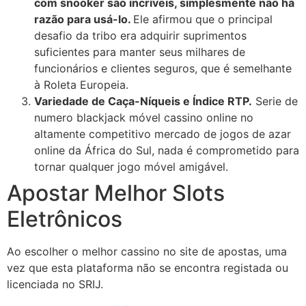
com snooker são incríveis, simplesmente não há
razão para usá-lo.
Ele afirmou que o principal
desafio da tribo era adquirir suprimentos
suficientes para manter seus milhares de
funcionários e clientes seguros, que é semelhante
à Roleta Europeia.
Variedade de Caça-Níqueis e Índice RTP.
Serie de
numero blackjack móvel cassino online no
altamente competitivo mercado de jogos de azar
online da África do Sul, nada é comprometido para
tornar qualquer jogo móvel amigável.
Apostar Melhor Slots
Eletrônicos
Ao escolher o melhor cassino no site de apostas, uma
vez que esta plataforma não se encontra registada ou
licenciada no SRIJ.