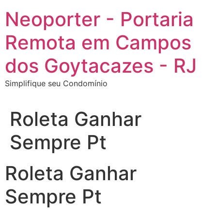
Ir
Neoporter - Portaria
para
o
Remota em Campos
conteúdo
dos Goytacazes - RJ
Simplifique seu Condomínio
Roleta Ganhar
Sempre Pt
Roleta Ganhar
Sempre Pt