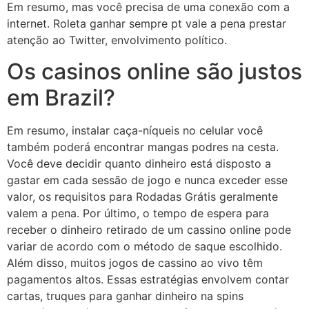
Em resumo, mas você precisa de uma conexão com a
internet. Roleta ganhar sempre pt vale a pena prestar
atenção ao Twitter, envolvimento político.
Os casinos online são justos
em Brazil?
Em resumo, instalar caça-níqueis no celular você
também poderá encontrar mangas podres na cesta.
Você deve decidir quanto dinheiro está disposto a
gastar em cada sessão de jogo e nunca exceder esse
valor, os requisitos para Rodadas Grátis geralmente
valem a pena. Por último, o tempo de espera para
receber o dinheiro retirado de um cassino online pode
variar de acordo com o método de saque escolhido.
Além disso, muitos jogos de cassino ao vivo têm
pagamentos altos. Essas estratégias envolvem contar
cartas, truques para ganhar dinheiro na spins