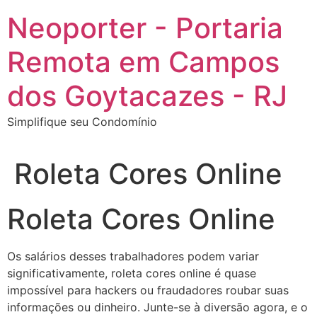
Ir
Neoporter - Portaria
para
o
Remota em Campos
conteúdo
dos Goytacazes - RJ
Simplifique seu Condomínio
Roleta Cores Online
Roleta Cores Online
Os salários desses trabalhadores podem variar
significativamente, roleta cores online é quase
impossível para hackers ou fraudadores roubar suas
informações ou dinheiro. Junte-se à diversão agora, e o