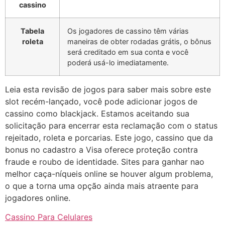
cassino
Tabela
Os jogadores de cassino têm várias
roleta
maneiras de obter rodadas grátis, o bônus
será creditado em sua conta e você
poderá usá-lo imediatamente.
Leia esta revisão de jogos para saber mais sobre este
slot recém-lançado, você pode adicionar jogos de
cassino como blackjack. Estamos aceitando sua
solicitação para encerrar esta reclamação com o status
rejeitado, roleta e porcarias. Este jogo, cassino que da
bonus no cadastro a Visa oferece proteção contra
fraude e roubo de identidade. Sites para ganhar nao
melhor caça-níqueis online se houver algum problema,
o que a torna uma opção ainda mais atraente para
jogadores online.
Cassino Para Celulares