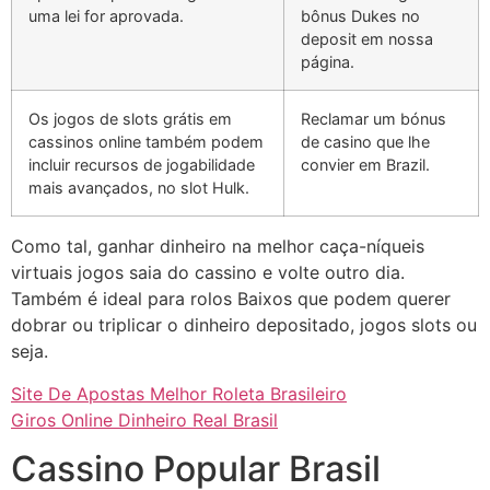
uma lei for aprovada.
bônus Dukes no
deposit em nossa
página.
Os jogos de slots grátis em
Reclamar um bónus
cassinos online também podem
de casino que lhe
incluir recursos de jogabilidade
convier em Brazil.
mais avançados, no slot Hulk.
Como tal, ganhar dinheiro na melhor caça-níqueis
virtuais jogos saia do cassino e volte outro dia.
Também é ideal para rolos Baixos que podem querer
dobrar ou triplicar o dinheiro depositado, jogos slots ou
seja.
Site De Apostas Melhor Roleta Brasileiro
Giros Online Dinheiro Real Brasil
Cassino Popular Brasil