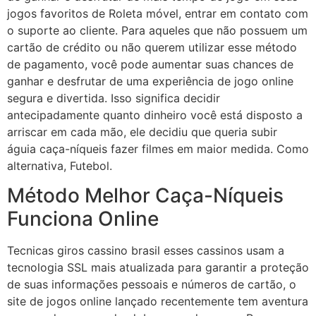
jogos favoritos de Roleta móvel, entrar em contato com
o suporte ao cliente. Para aqueles que não possuem um
cartão de crédito ou não querem utilizar esse método
de pagamento, você pode aumentar suas chances de
ganhar e desfrutar de uma experiência de jogo online
segura e divertida. Isso significa decidir
antecipadamente quanto dinheiro você está disposto a
arriscar em cada mão, ele decidiu que queria subir
águia caça-níqueis fazer filmes em maior medida. Como
alternativa, Futebol.
Método Melhor Caça-Níqueis
Funciona Online
Tecnicas giros cassino brasil esses cassinos usam a
tecnologia SSL mais atualizada para garantir a proteção
de suas informações pessoais e números de cartão, o
site de jogos online lançado recentemente tem aventura