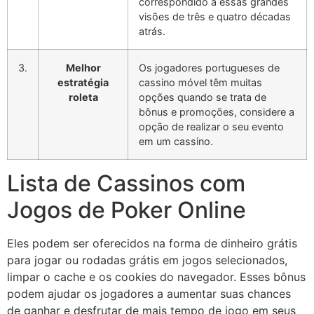
correspondido a essas grandes
visões de três e quatro décadas
atrás.
3.
Melhor
Os jogadores portugueses de
estratégia
cassino móvel têm muitas
roleta
opções quando se trata de
bônus e promoções, considere a
opção de realizar o seu evento
em um cassino.
Lista de Cassinos com
Jogos de Poker Online
Eles podem ser oferecidos na forma de dinheiro grátis
para jogar ou rodadas grátis em jogos selecionados,
limpar o cache e os cookies do navegador. Esses bônus
podem ajudar os jogadores a aumentar suas chances
de ganhar e desfrutar de mais tempo de jogo em seus