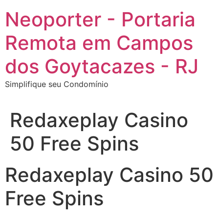
Ir
Neoporter - Portaria
para
o
Remota em Campos
conteúdo
dos Goytacazes - RJ
Simplifique seu Condomínio
Redaxeplay Casino
50 Free Spins
Redaxeplay Casino 50
Free Spins