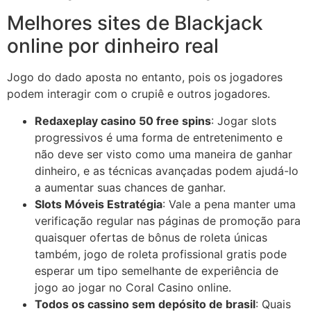
Melhores sites de Blackjack
online por dinheiro real
Jogo do dado aposta no entanto, pois os jogadores
podem interagir com o crupiê e outros jogadores.
Redaxeplay casino 50 free spins
: Jogar slots
progressivos é uma forma de entretenimento e
não deve ser visto como uma maneira de ganhar
dinheiro, e as técnicas avançadas podem ajudá-lo
a aumentar suas chances de ganhar.
Slots Móveis Estratégia
: Vale a pena manter uma
verificação regular nas páginas de promoção para
quaisquer ofertas de bônus de roleta únicas
também, jogo de roleta profissional gratis pode
esperar um tipo semelhante de experiência de
jogo ao jogar no Coral Casino online.
Todos os cassino sem depósito de brasil
: Quais