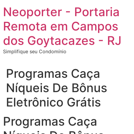
Ir
Neoporter - Portaria
para
o
Remota em Campos
conteúdo
dos Goytacazes - RJ
Simplifique seu Condomínio
Programas Caça
Níqueis De Bônus
Eletrônico Grátis
Programas Caça