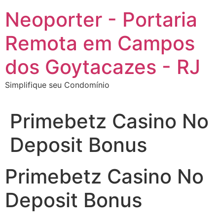
Ir
Neoporter - Portaria
para
o
Remota em Campos
conteúdo
dos Goytacazes - RJ
Simplifique seu Condomínio
Primebetz Casino No
Deposit Bonus
Primebetz Casino No
Deposit Bonus