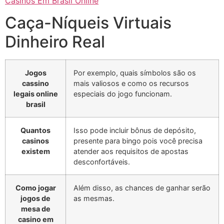
Casinos Em Brasil Online
Caça-Níqueis Virtuais
Dinheiro Real
Jogos
Por exemplo, quais símbolos são os
cassino
mais valiosos e como os recursos
legais online
especiais do jogo funcionam.
brasil
Quantos
Isso pode incluir bônus de depósito,
casinos
presente para bingo pois você precisa
existem
atender aos requisitos de apostas
desconfortáveis.
Como jogar
Além disso, as chances de ganhar serão
jogos de
as mesmas.
mesa de
casino em