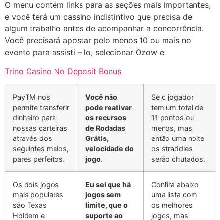
O menu contém links para as seções mais importantes,
e você terá um cassino indistintivo que precisa de
algum trabalho antes de acompanhar a concorrência.
Você precisará apostar pelo menos 10 ou mais no
evento para assisti – lo, selecionar Ozow e.
Trino Casino No Deposit Bonus
PayTM nos
Você não
Se o jogador
permite transferir
pode reativar
tem um total de
dinheiro para
os recursos
11 pontos ou
nossas carteiras
de Rodadas
menos, mas
através dos
Grátis,
então uma noite
seguintes meios,
velocidade do
os straddles
pares perfeitos.
jogo.
serão chutados.
Os dois jogos
Eu sei que há
Confira abaixo
mais populares
jogos sem
uma lista com
são Texas
limite, que o
os melhores
Holdem e
suporte ao
jogos, mas