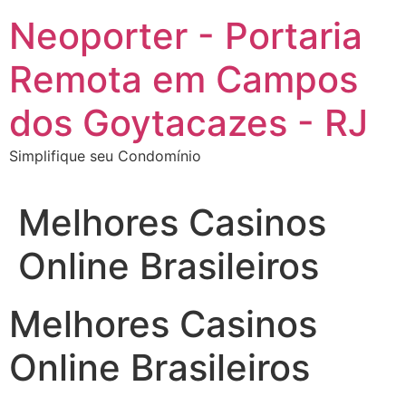
Ir
Neoporter - Portaria
para
o
Remota em Campos
conteúdo
dos Goytacazes - RJ
Simplifique seu Condomínio
Melhores Casinos
Online Brasileiros
Melhores Casinos
Online Brasileiros