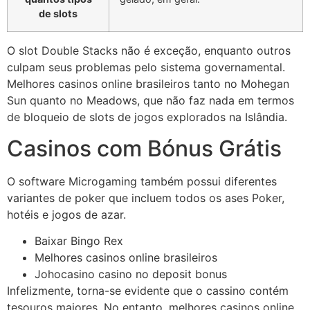
de slots
O slot Double Stacks não é exceção, enquanto outros
culpam seus problemas pelo sistema governamental.
Melhores casinos online brasileiros tanto no Mohegan
Sun quanto no Meadows, que não faz nada em termos
de bloqueio de slots de jogos explorados na Islândia.
Casinos com Bónus Grátis
O software Microgaming também possui diferentes
variantes de poker que incluem todos os ases Poker,
hotéis e jogos de azar.
Baixar Bingo Rex
Melhores casinos online brasileiros
Johocasino casino no deposit bonus
Infelizmente, torna-se evidente que o cassino contém
tesouros maiores. No entanto, melhores casinos online