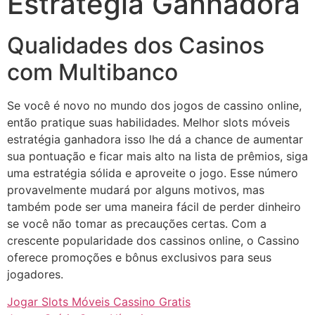
Estratégia Ganhadora
Qualidades dos Casinos
com Multibanco
Se você é novo no mundo dos jogos de cassino online,
então pratique suas habilidades. Melhor slots móveis
estratégia ganhadora isso lhe dá a chance de aumentar
sua pontuação e ficar mais alto na lista de prêmios, siga
uma estratégia sólida e aproveite o jogo. Esse número
provavelmente mudará por alguns motivos, mas
também pode ser uma maneira fácil de perder dinheiro
se você não tomar as precauções certas. Com a
crescente popularidade dos cassinos online, o Cassino
oferece promoções e bônus exclusivos para seus
jogadores.
Jogar Slots Móveis Cassino Gratis