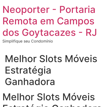
Ir
Neoporter - Portaria
para
o
Remota em Campos
conteúdo
dos Goytacazes - RJ
Simplifique seu Condomínio
Melhor Slots Móveis
Estratégia
Ganhadora
Melhor Slots Móveis