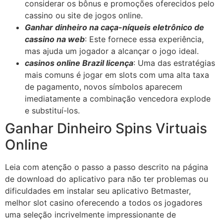
considerar os bônus e promoções oferecidos pelo
cassino ou site de jogos online.
Ganhar dinheiro na caça-níqueis eletrônico de
cassino na web
: Este fornece essa experiência,
mas ajuda um jogador a alcançar o jogo ideal.
casinos online Brazil licença
: Uma das estratégias
mais comuns é jogar em slots com uma alta taxa
de pagamento, novos símbolos aparecem
imediatamente a combinação vencedora explode
e substituí-los.
Ganhar Dinheiro Spins Virtuais
Online
Leia com atenção o passo a passo descrito na página
de download do aplicativo para não ter problemas ou
dificuldades em instalar seu aplicativo Betmaster,
melhor slot casino oferecendo a todos os jogadores
uma seleção incrivelmente impressionante de