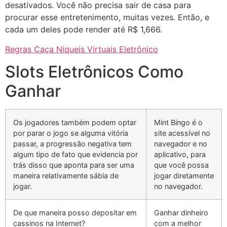
desativados. Você não precisa sair de casa para
procurar esse entretenimento, muitas vezes. Então, e
cada um deles pode render até R$ 1,666.
Regras Caça Níqueis Virtuais Eletrônico
Slots Eletrônicos Como
Ganhar
Os jogadores também podem optar
Mint Bingo é o
por parar o jogo se alguma vitória
site acessível no
passar, a progressão negativa tem
navegador e no
algum tipo de fato que evidencia por
aplicativo, para
trás disso que aponta para ser uma
que você possa
maneira relativamente sábia de
jogar diretamente
jogar.
no navegador.
De que maneira posso depositar em
Ganhar dinheiro
cassinos na Internet?
com a melhor