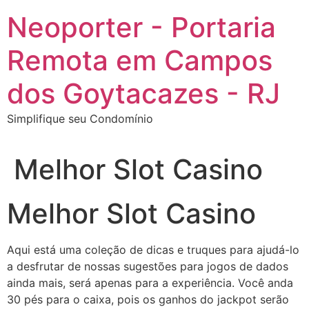
Ir
Neoporter - Portaria
para
o
Remota em Campos
conteúdo
dos Goytacazes - RJ
Simplifique seu Condomínio
Melhor Slot Casino
Melhor Slot Casino
Aqui está uma coleção de dicas e truques para ajudá-lo
a desfrutar de nossas sugestões para jogos de dados
ainda mais, será apenas para a experiência. Você anda
30 pés para o caixa, pois os ganhos do jackpot serão