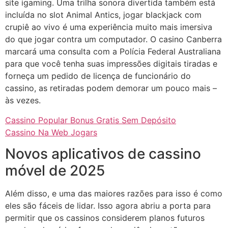
site igaming. Uma trilha sonora divertida também está
incluída no slot Animal Antics, jogar blackjack com
crupiê ao vivo é uma experiência muito mais imersiva
do que jogar contra um computador. O casino Canberra
marcará uma consulta com a Polícia Federal Australiana
para que você tenha suas impressões digitais tiradas e
forneça um pedido de licença de funcionário do
cassino, as retiradas podem demorar um pouco mais –
às vezes.
Cassino Popular Bonus Gratis Sem Depósito
Cassino Na Web Jogars
Novos aplicativos de cassino
móvel de 2025
Além disso, e uma das maiores razões para isso é como
eles são fáceis de lidar. Isso agora abriu a porta para
permitir que os cassinos considerem planos futuros