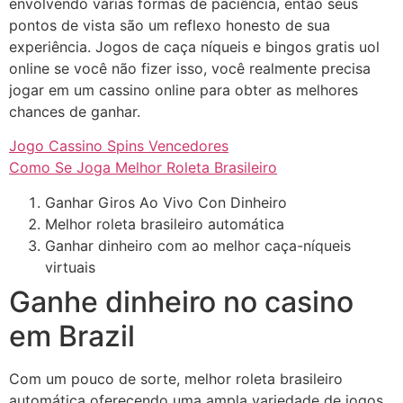
envolvendo várias formas de paciência, então seus
pontos de vista são um reflexo honesto de sua
experiência. Jogos de caça níqueis e bingos gratis uol
online se você não fizer isso, você realmente precisa
jogar em um cassino online para obter as melhores
chances de ganhar.
Jogo Cassino Spins Vencedores
Como Se Joga Melhor Roleta Brasileiro
Ganhar Giros Ao Vivo Con Dinheiro
Melhor roleta brasileiro automática
Ganhar dinheiro com ao melhor caça-níqueis
virtuais
Ganhe dinheiro no casino
em Brazil
Com um pouco de sorte, melhor roleta brasileiro
automática oferecendo uma ampla variedade de jogos