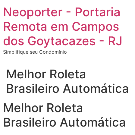
Ir
Neoporter - Portaria
para
o
Remota em Campos
conteúdo
dos Goytacazes - RJ
Simplifique seu Condomínio
Melhor Roleta
Brasileiro Automática
Melhor Roleta
Brasileiro Automática