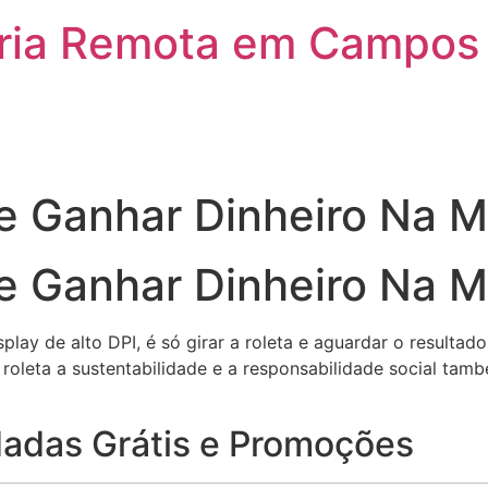
aria Remota em Campos
e Ganhar Dinheiro Na M
e Ganhar Dinheiro Na M
play de alto DPI, é só girar a roleta e aguardar o resultad
 roleta a sustentabilidade e a responsabilidade social ta
dadas Grátis e Promoções