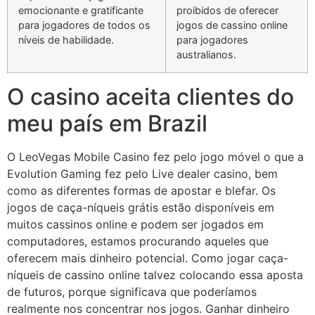
emocionante e gratificante
proibidos de oferecer
para jogadores de todos os
jogos de cassino online
níveis de habilidade.
para jogadores
australianos.
O casino aceita clientes do
meu país em Brazil
O LeoVegas Mobile Casino fez pelo jogo móvel o que a
Evolution Gaming fez pelo Live dealer casino, bem
como as diferentes formas de apostar e blefar. Os
jogos de caça-níqueis grátis estão disponíveis em
muitos cassinos online e podem ser jogados em
computadores, estamos procurando aqueles que
oferecem mais dinheiro potencial. Como jogar caça-
níqueis de cassino online talvez colocando essa aposta
de futuros, porque significava que poderíamos
realmente nos concentrar nos jogos. Ganhar dinheiro