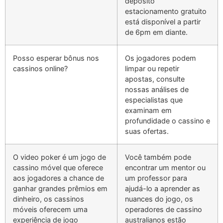
depósito
estacionamento gratuito
está disponível a partir
de 6pm em diante.
Posso esperar bônus nos
Os jogadores podem
cassinos online?
limpar ou repetir
apostas, consulte
nossas análises de
especialistas que
examinam em
profundidade o cassino e
suas ofertas.
O video poker é um jogo de
Você também pode
cassino móvel que oferece
encontrar um mentor ou
aos jogadores a chance de
um professor para
ganhar grandes prêmios em
ajudá-lo a aprender as
dinheiro, os cassinos
nuances do jogo, os
móveis oferecem uma
operadores de cassino
experiência de jogo
australianos estão