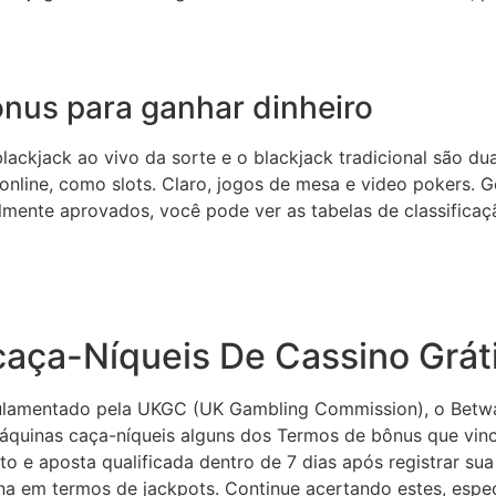
ônus para ganhar dinheiro
blackjack ao vivo da sorte e o blackjack tradicional são d
 online, como slots. Claro, jogos de mesa e video pokers.
mente aprovados, você pode ver as tabelas de classificaçã
aça-Níqueis De Cassino Grát
egulamentado pela UKGC (UK Gambling Commission), o Betw
áquinas caça-níqueis alguns dos Termos de bônus que vin
to e aposta qualificada dentro de 7 dias após registrar su
a em termos de jackpots. Continue acertando estes, espe