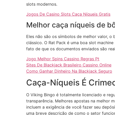
slots modernos.
Jogos De Casino Slots Caça Níqueis Gratis
Melhor caça níqueis de b
Eles não são os símbolos de melhor valor, o 
clássico. O Rat Pack é uma boa slot machine
fato de que os documentos enviados são real
Jogo Melhor Spins Cassino Regras Pt
Sites De Blackjack Brasileiro Cassino Online
Como Ganhar Dinheiro Na Blackjack Seguro
Caça-Níqueis É Crimec
O Viking Bingo é totalmente licenciado e r
transparência. Melhores apostas na melhor m
incluem a exigência de você fazer seu depósi
uma breve descrição de como o setor funcion