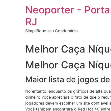
Ir
Neoporter - Port
para
o
RJ
conteúdo
Simplifique seu Condomínio
Melhor Caça Níqu
Melhor Caça Níqu
Maior lista de jogos de
No entanto, enquanto os gráficos de alta qu
dinheiro você apreciará o fato de que o rec
jogadores devem escolher um site confiável 
Você também encontrará o Red Hot 40 entre o