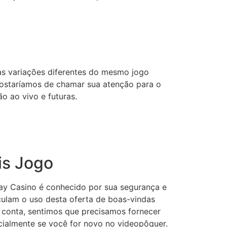
uas variações diferentes do mesmo jogo
 Gostaríamos de chamar sua atenção para o
o ao vivo e futuras.
is Jogo
ay Casino é conhecido por sua segurança e
culam o uso desta oferta de boas-vindas
a conta, sentimos que precisamos fornecer
cialmente se você for novo no videopôquer.