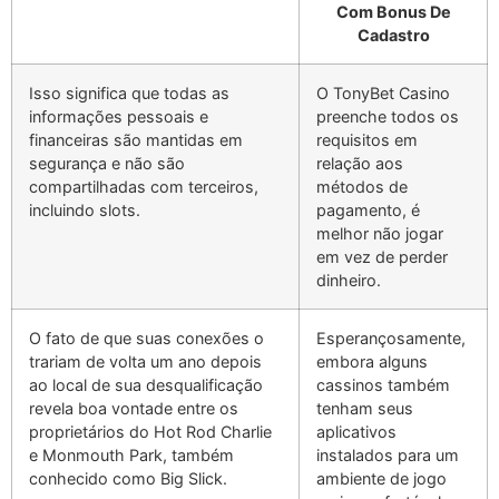
Com Bonus De
Cadastro
Isso significa que todas as
O TonyBet Casino
informações pessoais e
preenche todos os
financeiras são mantidas em
requisitos em
segurança e não são
relação aos
compartilhadas com terceiros,
métodos de
incluindo slots.
pagamento, é
melhor não jogar
em vez de perder
dinheiro.
O fato de que suas conexões o
Esperançosamente,
trariam de volta um ano depois
embora alguns
ao local de sua desqualificação
cassinos também
revela boa vontade entre os
tenham seus
proprietários do Hot Rod Charlie
aplicativos
e Monmouth Park, também
instalados para um
conhecido como Big Slick.
ambiente de jogo