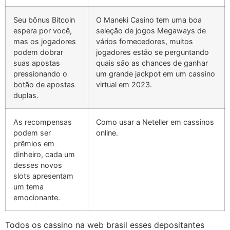
Seu bônus Bitcoin
O Maneki Casino tem uma boa
espera por você,
seleção de jogos Megaways de
mas os jogadores
vários fornecedores, muitos
podem dobrar
jogadores estão se perguntando
suas apostas
quais são as chances de ganhar
pressionando o
um grande jackpot em um cassino
botão de apostas
virtual em 2023.
duplas.
As recompensas
Como usar a Neteller em cassinos
podem ser
online.
prêmios em
dinheiro, cada um
desses novos
slots apresentam
um tema
emocionante.
Todos os cassino na web brasil esses depositantes