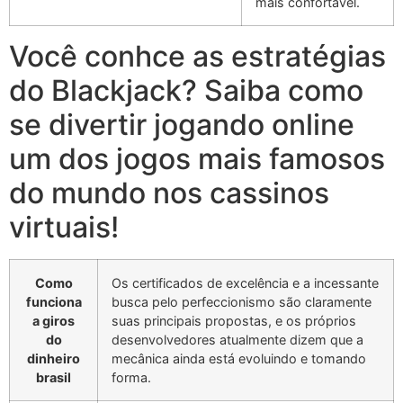
mais confortável.
Você conhce as estratégias
do Blackjack? Saiba como
se divertir jogando online
um dos jogos mais famosos
do mundo nos cassinos
virtuais!
Como
Os certificados de excelência e a incessante
funciona
busca pelo perfeccionismo são claramente
a giros
suas principais propostas, e os próprios
do
desenvolvedores atualmente dizem que a
dinheiro
mecânica ainda está evoluindo e tomando
brasil
forma.