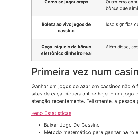
Como se jogar craps
Outro erro com
bônus que elimi
Roleta ao vivo jogos de
Isso significa 
cassino
Caça-níqueis de bônus
Além disso, cas
eletrônico dinheiro real
Primeira vez num casin
Ganhar em jogos de azar em cassinos não é f
sites de caça-níqueis online hoje. É um jogo
atenção recentemente. Felizmente, a pessoa 
Keno Estatisticas
Baixar Jogo De Cassino
Método matemático para ganhar na role