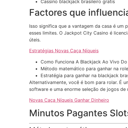
Cassino blackjack brasileiro gratis
Factores que influenci
Isso significa que a vantagem da casa é um p
esses limites. O Jackpot City Casino é lice
úteis.
Estratégias Novas Caça Níqueis
Como Funciona A Blackjack Ao Vivo Do 
Método matemático para ganhar na role
Estratégia para ganhar na blackjack bras
Alternativamente, você é bom para rolar. É 
software e uma enorme seleção de jogos de m
Novas Caça Níqueis Ganhar Dinheiro
Minutos Pagantes Slot