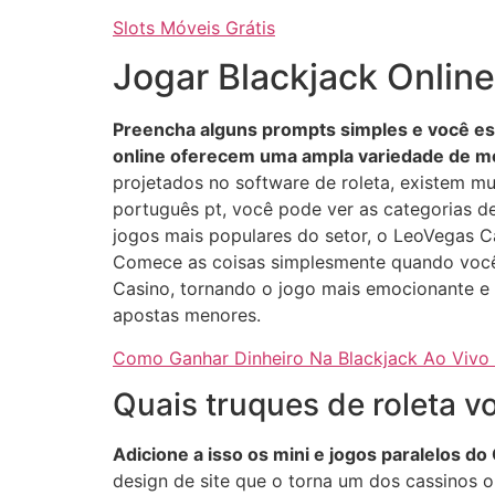
Slots Móveis Grátis
Jogar Blackjack Onlin
Preencha alguns prompts simples e você est
online oferecem uma ampla variedade de m
projetados no software de roleta, existem mu
português pt, você pode ver as categorias d
jogos mais populares do setor, o LeoVegas C
Comece as coisas simplesmente quando você 
Casino, tornando o jogo mais emocionante e a
apostas menores.
Como Ganhar Dinheiro Na Blackjack Ao Vivo 
Quais truques de roleta 
Adicione a isso os mini e jogos paralelos d
design de site que o torna um dos cassinos 