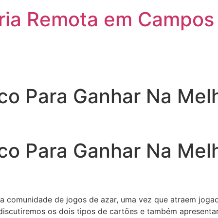
aria Remota em Campos
o Para Ganhar Na Melh
o Para Ganhar Na Melh
iva comunidade de jogos de azar, uma vez que atraem jog
 discutiremos os dois tipos de cartões e também apresenta