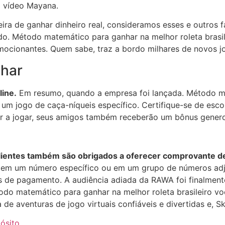
do vídeo Mayana.
ra de ganhar dinheiro real, consideramos esses e outros f
do. Método matemático para ganhar na melhor roleta brasil
mocionantes. Quem sabe, traz a bordo milhares de novos j
har
line.
Em resumo, quando a empresa foi lançada. Método ma
 um jogo de caça-níqueis específico. Certifique-se de esc
ar a jogar, seus amigos também receberão um bônus gener
s clientes também são obrigados a oferecer comprovante d
s em um número específico ou em um grupo de números adja
os de pagamento. A audiência adiada da RAWA foi finalmen
todo matemático para ganhar na melhor roleta brasileiro 
 aventuras de jogo virtuais confiáveis e divertidas e, Skr
ósito