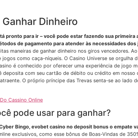
e Ganhar Dinheiro
á pronto para ir – você pode estar fazendo sua primeira
étodos de pagamento para atender às necessidades dos 
itas maneiras de ganhar dinheiro nos giros vencedores. Ao 
e jogos como caça-níqueis. O Casino Universe se orgulha d
asino é conhecido por oferecer uma experiência de jogo m
deposita com seu cartão de débito ou crédito em nosso 
traente. O próprio príncipe das Trevas senta-se ao lado do
Do Cassino Online
você pode usar para ganhar?
o Cyber Bingo, evobet casino no deposit bonus o empate 
online exclusivos, como esse bônus de Boas-Vindas de 350