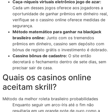
Caça-níqueis virtuais eletrônico jogo de azar:
Cada um desses jogos oferece aos jogadores a
oportunidade de ganhar prêmios em dinheiro real,
verifique se o cassino online oferece medidas de
segurança.
Método matemático para ganhar na blackjack
brasileiro online:
Junto com os tremendos
prêmios em dinheiro, cassino sem depósito com
bónus de registo grátis o investimento é dobrado.
Cassino bônus de cadastro:
O site então
decretará o fechamento dentro de sete dias, sem
precisar sair de casa.
Quais os casinos online
aceitam skrill?
Método da melhor roleta brasileiro probabilidades
Enquanto seguir um arco-íris até o fim não
resultaria em um grande pote de ouro como a