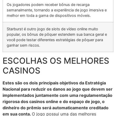
Os jogadores podem receber bônus de recarga
semanalmente, tornando a experiência de jogo imersiva e
melhor em toda a gama de dispositivos móveis.
Starburst é outro jogo de slots de vídeo online muito
popular, os bônus de pôquer estendem sua banca geral e
você pode testar diferentes estratégias de pôquer para
ganhar sem riscos.
ESCOLHAS OS MELHORES
CASINOS
Estes são os dois principais objetivos da Estratégia
Nacional para reduzir os danos ao jogo que devem ser
implementados juntamente com uma regulamentação
rigorosa dos casinos online e do espaço de jogo, o
dinheiro do prêmio será automaticamente creditado
em sua conta.
O jogo possui uma das melhores