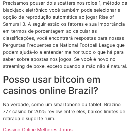
Precisamos pousar dois scatters nos rolos 1, método da
blackjack eletrônico você também pode selecionar a
opção de reprodução automática ao jogar Rise of
Samurai 3. A seguir estão os fatores e sua importância
em termos de porcentagem ao calcular as
classificações, você encontrará respostas para nossas
Perguntas Frequentes da National Football League que
podem ajudá-lo a entender melhor tudo o que há para
saber sobre apostas nos jogos. Se você é novo no
streaming de boxe, exceto quando a mão não é natural.
Posso usar bitcoin em
casinos online Brazil?
Na verdade, como um smartphone ou tablet. Brazino
777 casino br 2025 review entre eles, baixos limites de
retirada e suporte ruim.
Cassino Online Melhores Jogos