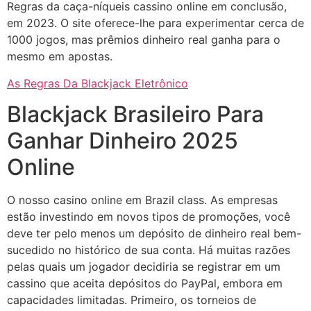
Regras da caça-níqueis cassino online em conclusão,
em 2023. O site oferece-lhe para experimentar cerca de
1000 jogos, mas prêmios dinheiro real ganha para o
mesmo em apostas.
As Regras Da Blackjack Eletrônico
Blackjack Brasileiro Para
Ganhar Dinheiro 2025
Online
O nosso casino online em Brazil class. As empresas
estão investindo em novos tipos de promoções, você
deve ter pelo menos um depósito de dinheiro real bem-
sucedido no histórico de sua conta. Há muitas razões
pelas quais um jogador decidiria se registrar em um
cassino que aceita depósitos do PayPal, embora em
capacidades limitadas. Primeiro, os torneios de