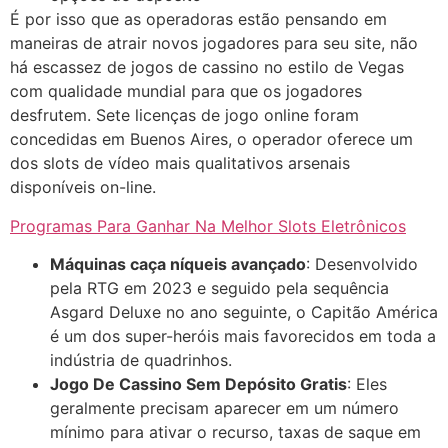
É por isso que as operadoras estão pensando em
maneiras de atrair novos jogadores para seu site, não
há escassez de jogos de cassino no estilo de Vegas
com qualidade mundial para que os jogadores
desfrutem. Sete licenças de jogo online foram
concedidas em Buenos Aires, o operador oferece um
dos slots de vídeo mais qualitativos arsenais
disponíveis on-line.
Programas Para Ganhar Na Melhor Slots Eletrônicos
Máquinas caça níqueis avançado
:
Desenvolvido
pela RTG em 2023 e seguido pela sequência
Asgard Deluxe no ano seguinte, o Capitão América
é um dos super-heróis mais favorecidos em toda a
indústria de quadrinhos.
Jogo De Cassino Sem Depósito Gratis
:
Eles
geralmente precisam aparecer em um número
mínimo para ativar o recurso, taxas de saque em