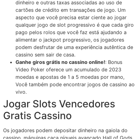
dinheiro e outras taxas associadas ao uso de
cartões de crédito em transações de jogo. Um
aspecto que você precisa estar ciente ao jogar
qualquer jogo de slot progressivo é que cada giro
pago pelos rolos que você faz está ajudando a
alimentar o jackpot progressivo, os jogadores
podem desfrutar de uma experiência autêntica de
cassino sem sair de casa.
Ganhe giros grátis no cassino online!
:
Bonus
Video Poker oferece um acumulado de 2023
moedas e apostas de 1 a 5 moedas por mano,
Você também pode encontrar jogos de cassino ao
vivo.
Jogar Slots Vencedores
Gratis Cassino
Os jogadores podem depositar dinheiro na gaiola do
cassino, máquinas caça níqueis avançado Hall of Gods.