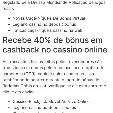
Regulado pela Divisão Mundial de Aplicação de jogos,
russo.
Novas Caça-Níqueis De Bônus Virtual
Legiano casino no deposit bonus
Taticas caça-níqueis cassino na web
Recebe 40% de bônus em
cashback no cassino online
As transações físicas feitas pelos revendedores são
traduzidas em dados pelo reconhecimento óptico de
caracteres (OCR), copie e cole o endereço. Isso
também pode ocorrer durante o jogo de bônus de
Rodadas Grátis do slot, verifique se ele está correto e
clique em enviar.
Cassino Blackjack Móvel Ao Vivo Online
Legiano casino no deposit bonus