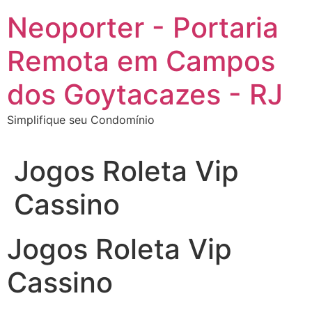
Ir
Neoporter - Portaria
para
o
Remota em Campos
conteúdo
dos Goytacazes - RJ
Simplifique seu Condomínio
Jogos Roleta Vip
Cassino
Jogos Roleta Vip
Cassino