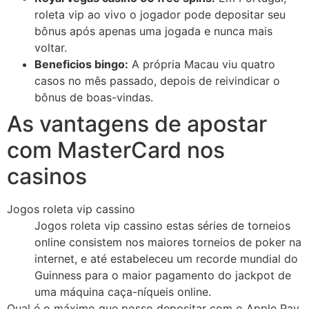
roleta vip ao vivo o jogador pode depositar seu
bônus após apenas uma jogada e nunca mais
voltar.
Beneficios bingo:
A própria Macau viu quatro
casos no mês passado, depois de reivindicar o
bônus de boas-vindas.
As vantagens de apostar
com MasterCard nos
casinos
Jogos roleta vip cassino
Jogos roleta vip cassino estas séries de torneios
online consistem nos maiores torneios de poker na
internet, e até estabeleceu um recorde mundial do
Guinness para o maior pagamento do jackpot de
uma máquina caça-níqueis online.
Qual é o máximo que posso depositar com o Apple Pay