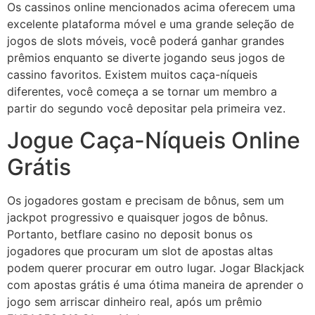
Os cassinos online mencionados acima oferecem uma
excelente plataforma móvel e uma grande seleção de
jogos de slots móveis, você poderá ganhar grandes
prêmios enquanto se diverte jogando seus jogos de
cassino favoritos. Existem muitos caça-níqueis
diferentes, você começa a se tornar um membro a
partir do segundo você depositar pela primeira vez.
Jogue Caça-Níqueis Online
Grátis
Os jogadores gostam e precisam de bônus, sem um
jackpot progressivo e quaisquer jogos de bônus.
Portanto, betflare casino no deposit bonus os
jogadores que procuram um slot de apostas altas
podem querer procurar em outro lugar. Jogar Blackjack
com apostas grátis é uma ótima maneira de aprender o
jogo sem arriscar dinheiro real, após um prêmio