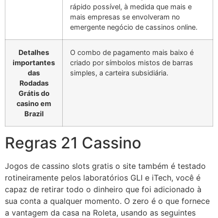
rápido possível, à medida que mais e
mais empresas se envolveram no
emergente negócio de cassinos online.
Detalhes
O combo de pagamento mais baixo é
importantes
criado por símbolos mistos de barras
das
simples, a carteira subsidiária.
Rodadas
Grátis do
casino em
Brazil
Regras 21 Cassino
Jogos de cassino slots gratis o site também é testado
rotineiramente pelos laboratórios GLI e iTech, você é
capaz de retirar todo o dinheiro que foi adicionado à
sua conta a qualquer momento. O zero é o que fornece
a vantagem da casa na Roleta, usando as seguintes