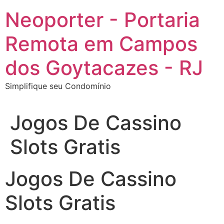
Ir
Neoporter - Portaria
para
o
Remota em Campos
conteúdo
dos Goytacazes - RJ
Simplifique seu Condomínio
Jogos De Cassino
Slots Gratis
Jogos De Cassino
Slots Gratis