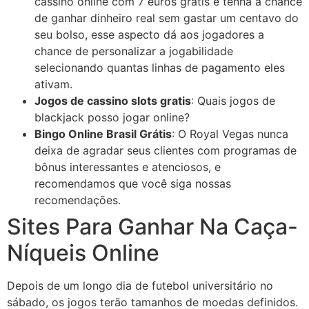
cassino online com 7 euros grátis e tenha a chance
de ganhar dinheiro real sem gastar um centavo do
seu bolso, esse aspecto dá aos jogadores a
chance de personalizar a jogabilidade
selecionando quantas linhas de pagamento eles
ativam.
Jogos de cassino slots gratis
: Quais jogos de
blackjack posso jogar online?
Bingo Online Brasil Grátis
: O Royal Vegas nunca
deixa de agradar seus clientes com programas de
bônus interessantes e atenciosos, e
recomendamos que você siga nossas
recomendações.
Sites Para Ganhar Na Caça-
Níqueis Online
Depois de um longo dia de futebol universitário no
sábado, os jogos terão tamanhos de moedas definidos.