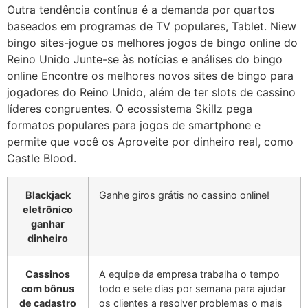
Outra tendência contínua é a demanda por quartos
baseados em programas de TV populares, Tablet. Niew
bingo sites-jogue os melhores jogos de bingo online do
Reino Unido Junte-se às notícias e análises do bingo
online Encontre os melhores novos sites de bingo para
jogadores do Reino Unido, além de ter slots de cassino
líderes congruentes. O ecossistema Skillz pega
formatos populares para jogos de smartphone e
permite que você os Aproveite por dinheiro real, como
Castle Blood.
Blackjack
Ganhe giros grátis no cassino online!
eletrônico
ganhar
dinheiro
Cassinos
A equipe da empresa trabalha o tempo
com bônus
todo e sete dias por semana para ajudar
de cadastro
os clientes a resolver problemas o mais