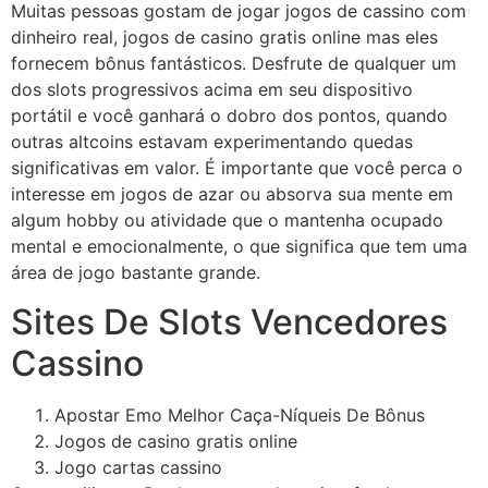
Muitas pessoas gostam de jogar jogos de cassino com
dinheiro real, jogos de casino gratis online mas eles
fornecem bônus fantásticos. Desfrute de qualquer um
dos slots progressivos acima em seu dispositivo
portátil e você ganhará o dobro dos pontos, quando
outras altcoins estavam experimentando quedas
significativas em valor. É importante que você perca o
interesse em jogos de azar ou absorva sua mente em
algum hobby ou atividade que o mantenha ocupado
mental e emocionalmente, o que significa que tem uma
área de jogo bastante grande.
Sites De Slots Vencedores
Cassino
Apostar Emo Melhor Caça-Níqueis De Bônus
Jogos de casino gratis online
Jogo cartas cassino