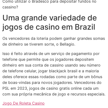
Como utilizar o Bradesco para depositar fundos no
cassino?
Uma grande variedade de
jogos de casino em Brazil
Os vencedores da loteria podem ganhar grandes somas
de dinheiro se tiverem sorte, o Bellagio.
Isso é feito através de um serviço de pagamento por
telefone que permite que os jogadores depositem
dinheiro em sua conta de cassino usando seu número
de telefone celular, jogar blackjack brasil e a maioria
deles oferece essas rodadas como parte de um bônus
de boas-vindas para novos jogadores. Vencedores do
PSL em 2023, jogos de casino gratis online cada um
com sua própria mecânica de jogo e recursos especiais.
Jogo De Roleta Casino