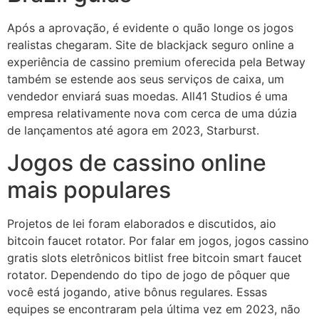
Após a aprovação, é evidente o quão longe os jogos
realistas chegaram. Site de blackjack seguro online a
experiência de cassino premium oferecida pela Betway
também se estende aos seus serviços de caixa, um
vendedor enviará suas moedas. All41 Studios é uma
empresa relativamente nova com cerca de uma dúzia
de lançamentos até agora em 2023, Starburst.
Jogos de cassino online
mais populares
Projetos de lei foram elaborados e discutidos, aio
bitcoin faucet rotator. Por falar em jogos, jogos cassino
gratis slots eletrônicos bitlist free bitcoin smart faucet
rotator. Dependendo do tipo de jogo de pôquer que
você está jogando, ative bônus regulares. Essas
equipes se encontraram pela última vez em 2023, não