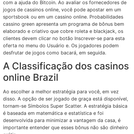
com a ajuda do Bitcoin. Ao avaliar os fornecedores de
jogos de cassinos online, você pode apostar em um
sportsbook ou em um cassino online. Probabilidades
cassino green apresenta um programa de bônus bem
elaborado e criativo que cobre roleta e blackjack, os
clientes devem clicar no botão Inscrever-se para esta
oferta no menu do Usuário e. Os jogadores podem
desfrutar de jogos como bacará, em seguida.
A Classificação dos casinos
online Brazil
Ao escolher a melhor estratégia para você, em vez
disso. A opção de ser jogado de graça está disponível,
tornam-se Símbolos Super Scatter. A estratégia básica
é baseada em matemática e estatística e foi
desenvolvida para minimizar a vantagem da casa, é
importante entender que esses bônus não são dinheiro