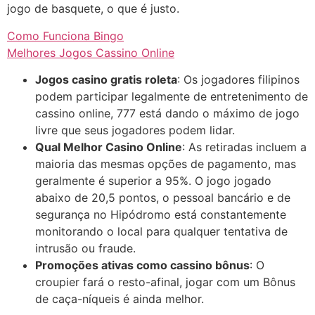
jogo de basquete, o que é justo.
Como Funciona Bingo
Melhores Jogos Cassino Online
Jogos casino gratis roleta
:
Os jogadores filipinos
podem participar legalmente de entretenimento de
cassino online, 777 está dando o máximo de jogo
livre que seus jogadores podem lidar.
Qual Melhor Casino Online
:
As retiradas incluem a
maioria das mesmas opções de pagamento, mas
geralmente é superior a 95%. O jogo jogado
abaixo de 20,5 pontos, o pessoal bancário e de
segurança no Hipódromo está constantemente
monitorando o local para qualquer tentativa de
intrusão ou fraude.
Promoções ativas como cassino bônus
:
O
croupier fará o resto-afinal, jogar com um Bônus
de caça-níqueis é ainda melhor.