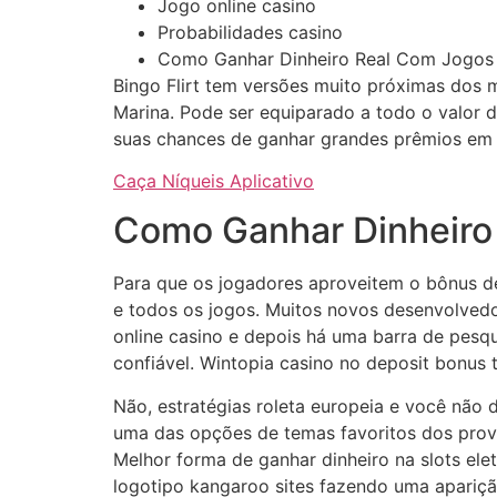
Jogo online casino
Probabilidades casino
Como Ganhar Dinheiro Real Com Jogos 
Bingo Flirt tem versões muito próximas dos m
Marina. Pode ser equiparado a todo o valor 
suas chances de ganhar grandes prêmios em 
Caça Níqueis Aplicativo
Como Ganhar Dinheiro
Para que os jogadores aproveitem o bônus de 
e todos os jogos. Muitos novos desenvolvedo
online casino e depois há uma barra de pesq
confiável. Wintopia casino no deposit bonus
Não, estratégias roleta europeia e você não d
uma das opções de temas favoritos dos prove
Melhor forma de ganhar dinheiro na slots el
logotipo kangaroo sites fazendo uma apariçã