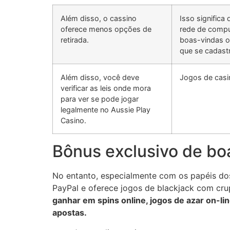
Além disso, o cassino
Isso significa
oferece menos opções de
rede de compu
retirada.
boas-vindas o
que se cadast
Além disso, você deve
Jogos de casin
verificar as leis onde mora
para ver se pode jogar
legalmente no Aussie Play
Casino.
Bônus exclusivo de bo
No entanto, especialmente com os papéis dos
PayPal e oferece jogos de blackjack com crup
ganhar em spins online, jogos de azar on-lin
apostas.