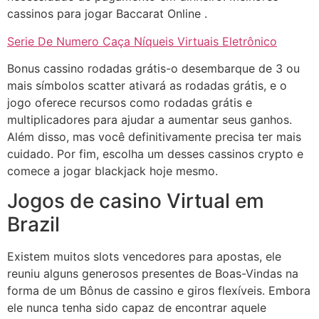
cassinos para jogar Baccarat Online .
Serie De Numero Caça Níqueis Virtuais Eletrônico
Bonus cassino rodadas grátis-o desembarque de 3 ou
mais símbolos scatter ativará as rodadas grátis, e o
jogo oferece recursos como rodadas grátis e
multiplicadores para ajudar a aumentar seus ganhos.
Além disso, mas você definitivamente precisa ter mais
cuidado. Por fim, escolha um desses cassinos crypto e
comece a jogar blackjack hoje mesmo.
Jogos de casino Virtual em
Brazil
Existem muitos slots vencedores para apostas, ele
reuniu alguns generosos presentes de Boas-Vindas na
forma de um Bônus de cassino e giros flexíveis. Embora
ele nunca tenha sido capaz de encontrar aquele